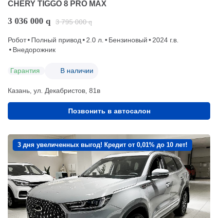
CHERY TIGGO 8 PRO MAX
3 036 000
q
3 795 000
q
Робот
Полный привод
2.0 л.
Бензиновый
2024 г.в.
Внедорожник
Гарантия
В наличии
Казань, ул. Декабристов, 81в
Позвонить в автосалон
3 дня увеличенных выгод! Кредит от 0,01% до 10 лет!