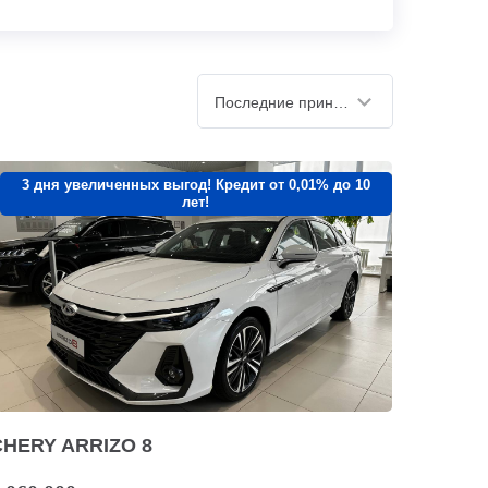
Последние принятые
3 дня увеличенных выгод! Кредит от 0,01% до 10
лет!
CHERY ARRIZO 8