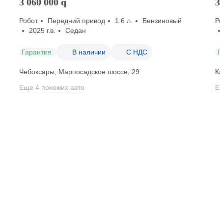
3 060 000
q
3
Робот
Передний привод
1.6 л.
Бензиновый
Р
2025 г.в.
Седан
Гарантия
В наличии
С НДС
Чебоксары, Марпосадское шоссе, 29
К
Еще 4 похожих авто
Е