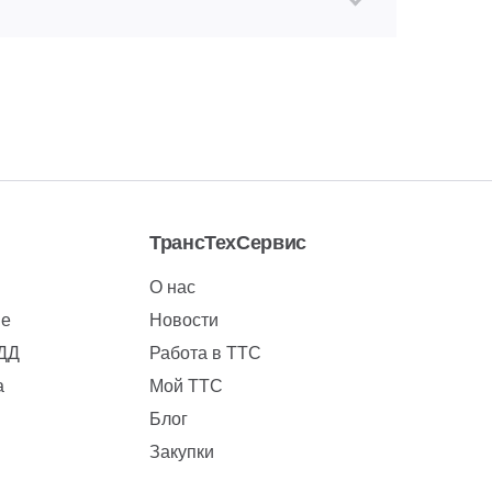
ТрансТехСервис
О нас
ие
Новости
БДД
Работа в ТТС
а
Мой ТТС
Блог
Закупки