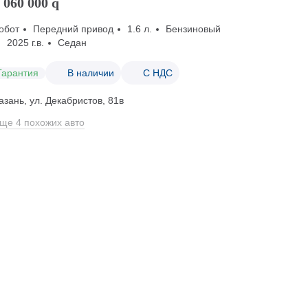
 060 000
q
обот
Передний привод
1.6 л.
Бензиновый
2025 г.в.
Седан
Гарантия
В наличии
С НДС
азань, ул. Декабристов, 81в
ще 4 похожих авто