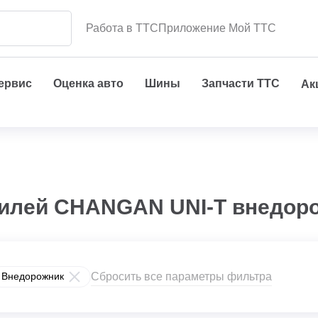
Работа в ТТС
Приложение Мой ТТС
сервис
Оценка авто
Шины
Запчасти ТТС
Ак
билей CHANGAN UNI-T внедоро
Сбросить все параметры фильтра
Внедорожник