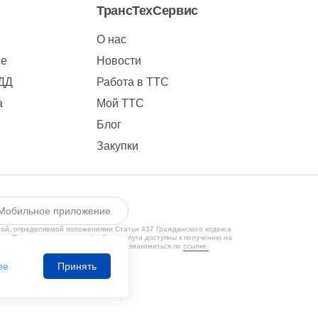
ТрансТехСервис
О нас
ие
Новости
БДД
Работа в ТТС
а
Мой ТТС
Блог
Закупки
Мобильное приложение
той, определяемой положениями Статьи 437 Гражданского кодекса
ии. Предлагаемые товары/работы/услуги доступны к получению на
кой конфиденциальности Вы можете ознакомиться по
ссылке.
1650131524
ее
Принять