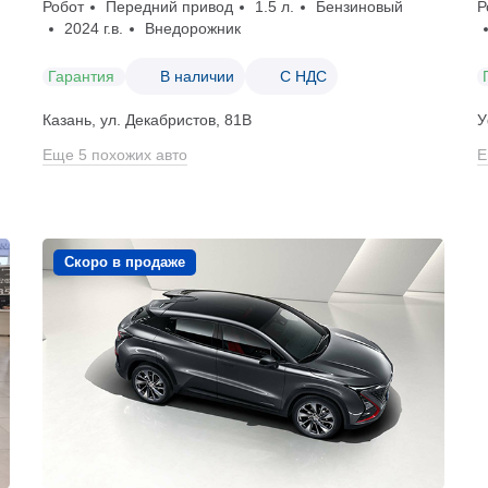
Робот
Передний привод
1.5 л.
Бензиновый
Р
2024 г.в.
Внедорожник
Гарантия
В наличии
С НДС
Казань, ул. Декабристов, 81В
У
Еще 5 похожих авто
Е
Скоро в продаже