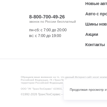
Новые ав
Авто с пр
8-800-700-49-26
звонок по России бесплатный
Шины но
пн-сб: с 7:00 до 20:00
Акции
вс: с 7:00 до 19:00
Контакты
Обращаем ваше внимание на то, что данный Интернет-сайт носит исклю
Российской Федерации. ГК «ТрансТехСервис» ведет деятельность на те
территории Российской Федерации. Мониторинг потребительского повед
ООО "УК "ТрансТехСервис" 423831, Татарстан Респ, Набережные Челны г
Продолжая просмотр эт
©1992-2026 ТрансТехСервис – продажа и обслуживание автом