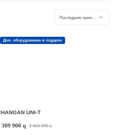
Последние принятые
Доп. оборудование в подарок
CHANGAN UNI-T
 309 900
q
3 459 900
q