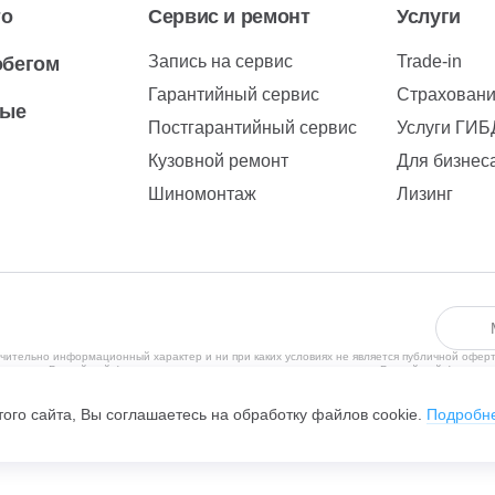
то
Сервис и ремонт
Услуги
Запись на сервис
Trade-in
обегом
Гарантийный сервис
Страхован
вые
Постгарантийный сервис
Услуги ГИ
Кузовной ремонт
Для бизнес
Шиномонтаж
Лизинг
чительно информационный характер и ни при каких условиях не является публичной офер
рритории Российской Федерации в соответствии с законодательством Российской Федерац
ения субъектов находящихся за пределами Российской Федерации, не ведется. С полити
, Чулман пр-кт, дом №111, помещение 23, +7 (8552)29-99-26, ОГРН 1051614160620, ИНН 
ого сайта, Вы соглашаетесь на обработку файлов cookie.
Подробн
обилей.