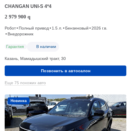
CHANGAN UNI-S 4*4
2 979 900
q
Робот
Полный привод
1.5 л.
Бензиновый
2026 г.в.
Внедорожник
Гарантия
В наличии
Казань, Мамадышский тракт, 30
Позвонить в автосалон
Еще 75 похожих авто
Новинка