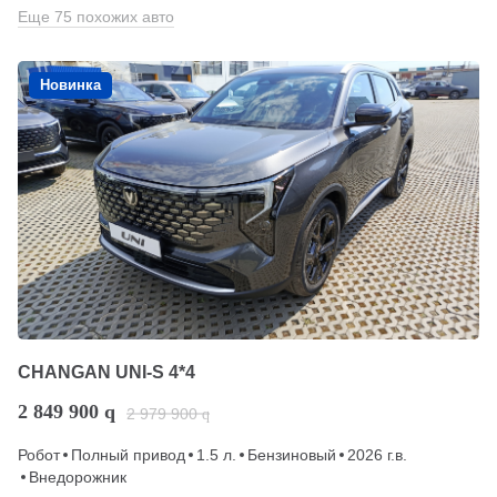
Еще 75 похожих авто
Новинка
CHANGAN UNI-S 4*4
2 849 900
q
2 979 900
q
Робот
Полный привод
1.5 л.
Бензиновый
2026 г.в.
Внедорожник