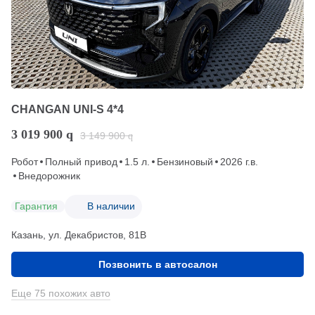
CHANGAN UNI-S 4*4
3 019 900
q
3 149 900
q
Робот
Полный привод
1.5 л.
Бензиновый
2026 г.в.
Внедорожник
Гарантия
В наличии
Казань, ул. Декабристов, 81В
Позвонить в автосалон
Еще 75 похожих авто