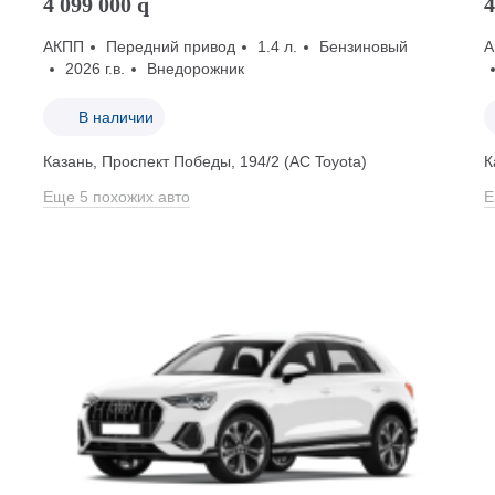
4 099 000
q
4
АКПП
Передний привод
1.4 л.
Бензиновый
А
2026 г.в.
Внедорожник
В наличии
Казань, Проспект Победы, 194/2 (АС Toyota)
К
Еще 5 похожих авто
Е