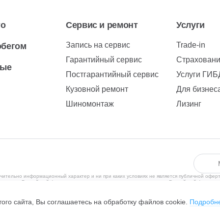
то
Сервис и ремонт
Услуги
Запись на сервис
Trade-in
обегом
Гарантийный сервис
Страхован
вые
Постгарантийный сервис
Услуги ГИ
Кузовной ремонт
Для бизнес
Шиномонтаж
Лизинг
чительно информационный характер и ни при каких условиях не является публичной офер
рритории Российской Федерации в соответствии с законодательством Российской Федерац
ения субъектов находящихся за пределами Российской Федерации, не ведется. С полити
, Чулман пр-кт, дом №111, помещение 23, +7 (8552)29-99-26, ОГРН 1051614160620, ИНН 
ого сайта, Вы соглашаетесь на обработку файлов cookie.
Подробн
обилей.