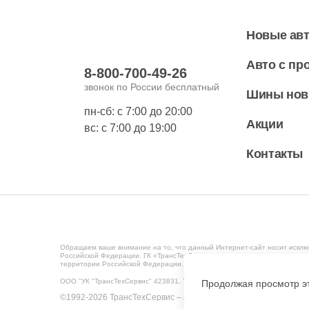
Новые ав
Авто с пр
8-800-700-49-26
звонок по России бесплатный
Шины но
пн-сб: с 7:00 до 20:00
Акции
вс: с 7:00 до 19:00
Контакты
Обращаем ваше внимание на то, что данный Интернет-сайт носит исклю
Российской Федерации. ГК «ТрансТехСервис» ведет деятельность на те
территории Российской Федерации. Мониторинг потребительского повед
ООО "УК "ТрансТехСервис" 423831, Татарстан Респ, Набережные Челны г
Продолжая просмотр эт
©1992-2026 ТрансТехСервис – продажа и обслуживание автом