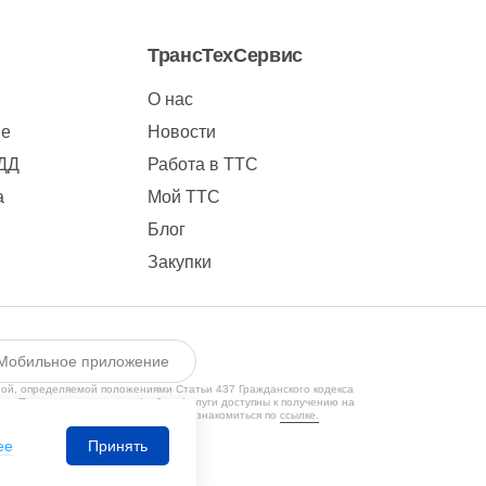
ТрансТехСервис
О нас
ие
Новости
БДД
Работа в ТТС
а
Мой ТТС
Блог
Закупки
Мобильное приложение
той, определяемой положениями Статьи 437 Гражданского кодекса
ии. Предлагаемые товары/работы/услуги доступны к получению на
кой конфиденциальности Вы можете ознакомиться по
ссылке.
1650131524
ее
Принять