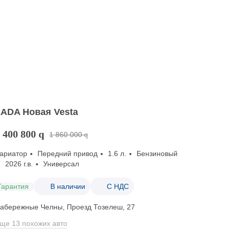
LADA Новая Vesta
 400 800
q
1 860 000
q
ариатор
Передний привод
1.6 л.
Бензиновый
2026 г.в.
Универсал
Гарантия
В наличии
С НДС
абережные Челны, Проезд ​Тозелеш, 27
ще 13 похожих авто