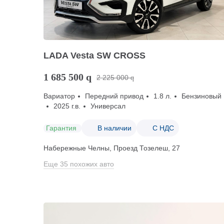
LADA Vesta SW CROSS
1 685 500
q
2 225 000
q
Вариатор
Передний привод
1.8 л.
Бензиновый
2025 г.в.
Универсал
Гарантия
В наличии
С НДС
Набережные Челны, Проезд ​Тозелеш, 27
Еще 35 похожих авто