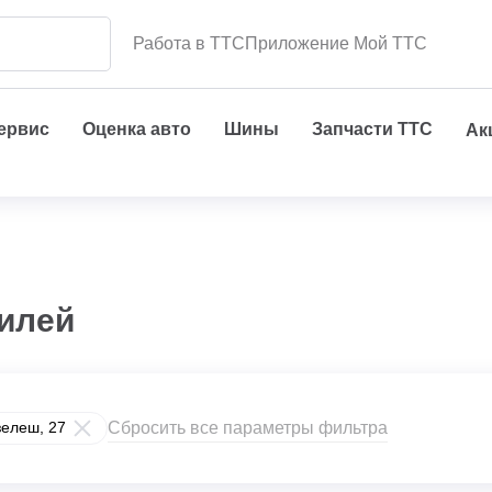
Работа в ТТС
Приложение Мой ТТС
сервис
Оценка авто
Шины
Запчасти ТТС
Ак
илей
Сбросить все параметры фильтра
зелеш, 27