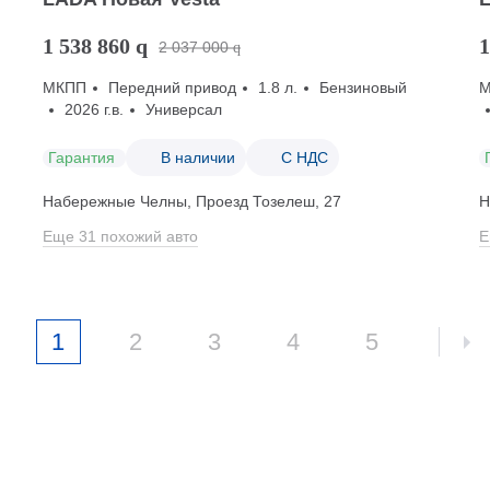
1 538 860
q
1
2 037 000
q
МКПП
Передний привод
1.8 л.
Бензиновый
2026 г.в.
Универсал
Гарантия
В наличии
С НДС
Набережные Челны, Проезд ​Тозелеш, 27
Н
Еще 31 похожий авто
Е
1
2
3
4
5