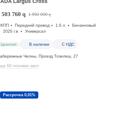
LADA Largus Cross
 503 760
q
1 992 000
q
МКПП
Передний привод
1.6 л.
Бензиновый
2025 г.в.
Универсал
Гарантия
В наличии
С НДС
абережные Челны, Проезд ​Тозелеш, 27
ще 60 похожих авто
Рассрочка 0,01%