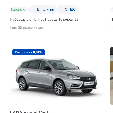
Гарантия
В наличии
С НДС
Набережные Челны, Проезд ​Тозелеш, 27
Н
Еще 35 похожих авто
Е
Рассрочка 0,01%
LADA Новая Vesta