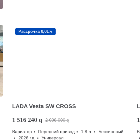
Рассрочка 0,01%
LADA Vesta SW CROSS
1 516 240
q
1
2 008 000
q
Вариатор
Передний привод
1.8 л.
Бензиновый
В
2026 г.в.
Универсал