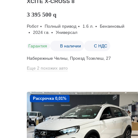
XCITE X-CROSS 8
3 395 500
q
Робот
Полный привод
1.6 л.
Бензиновый
2024 г.в.
Универсал
Гарантия
В наличии
С НДС
Набережные Челны, Проезд ​Тозелеш, 27
Еще 2 похожих авто
Рассрочка 0,01%