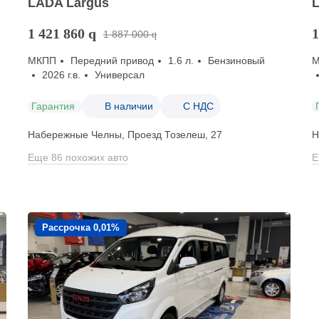
LADA Largus
1 421 860
q
1
1 887 000
q
МКПП
Передний привод
1.6 л.
Бензиновый
2026 г.в.
Универсал
Гарантия
В наличии
С НДС
Набережные Челны, Проезд ​Тозелеш, 27
Н
Еще 86 похожих авто
Е
Рассрочка 0,01%