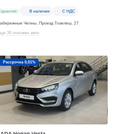
Гарантия
В наличии
С НДС
абережные Челны, Проезд ​Тозелеш, 27
ще 35 похожих авто
Рассрочка 0,01%
LADA Новая Vesta