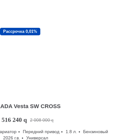
Рассрочка 0,01%
LADA Vesta SW CROSS
 516 240
q
2 008 000
q
ариатор
Передний привод
1.8 л.
Бензиновый
2026 г.в.
Универсал