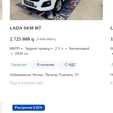
LADA SKM M7
2 725 000
q
1
2 945 000
q
МКПП
Задний привод
2.0 л.
Бензиновый
2026 г.в.
Гарантия
В наличии
С НДС
Набережные Челны, Проезд ​Тозелеш, 27
Н
Еще 4 похожих авто
Е
Рассрочка 0,01%