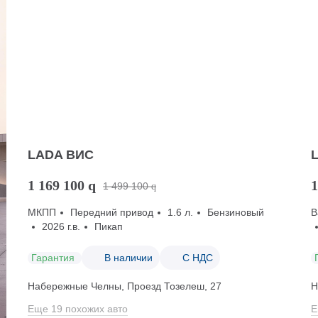
LADA ВИС
1 169 100
q
1
1 499 100
q
МКПП
Передний привод
1.6 л.
Бензиновый
В
2026 г.в.
Пикап
Гарантия
В наличии
С НДС
Набережные Челны, Проезд ​Тозелеш, 27
Н
Еще 19 похожих авто
Е