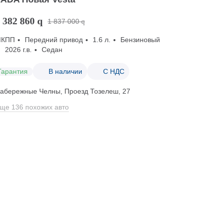
 382 860
q
1 837 000
q
МКПП
Передний привод
1.6 л.
Бензиновый
2026 г.в.
Седан
Гарантия
В наличии
С НДС
абережные Челны, Проезд ​Тозелеш, 27
ще 136 похожих авто