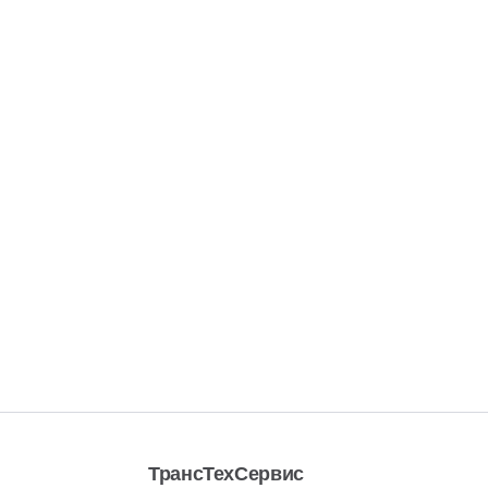
ТрансТехСервис