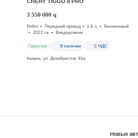
CHERY TIGGO 8 PRO
3 550 000
q
Робот
Передний привод
1.6 л.
Бензиновый
2022 г.в.
Внедорожник
Гарантия
В наличии
С НДС
Казань, ул. Декабристов, 81в
Новые ав