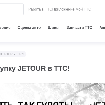
Работа в ТТС
Приложение Мой ТТС
сервис
Оценка авто
Шины
Запчасти ТТС
Ак
 JETOUR в ТТС!
купку JETOUR в ТТС!