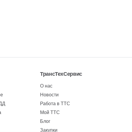
ТрансТехСервис
О нас
ие
Новости
БДД
Работа в ТТС
а
Мой ТТС
Блог
Закупки