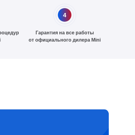
4
роцедур
Гарантия на все работы
i
от официального дилера Mini