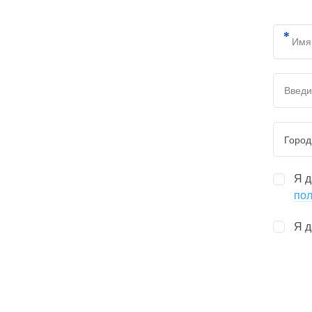
Город
Я 
пол
Я 