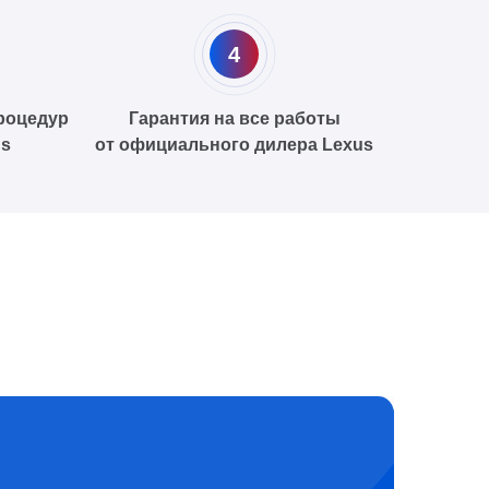
4
роцедур
Гарантия на все работы
us
от официального дилера Lexus