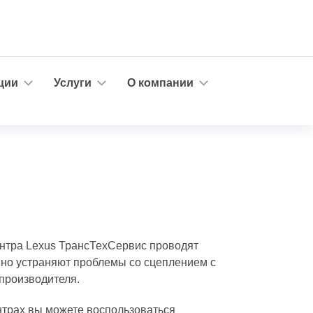
ции
Услуги
О компании
нтра Lexus ТрансТехСервис проводят
вно устраняют проблемы со сцеплением с
производителя.
нтрах вы можете воспользоваться