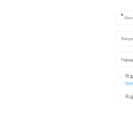
Город
Я 
пол
Я 