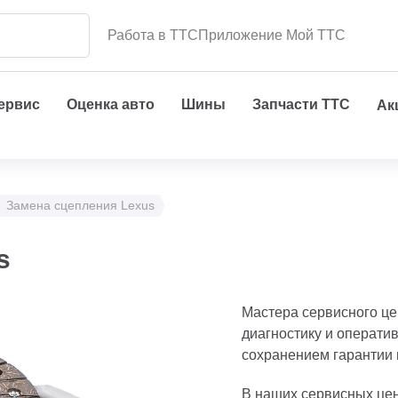
Работа в ТТС
Приложение Мой ТТС
сервис
Оценка авто
Шины
Запчасти ТТС
Ак
Замена сцепления Lexus
s
Мастера сервисного це
диагностику и операти
сохранением гарантии 
В наших сервисных це