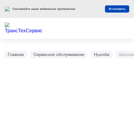
Скачивайте наше мобильное приложение
Установить
Главная
Сервисное обслуживание
Hyundai
Шиномо