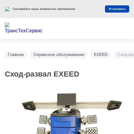
Скачивайте наше мобильное приложение
Установить
Главная
Сервисное обслуживание
EXEED
Сход-ра
Сход-развал EXEED