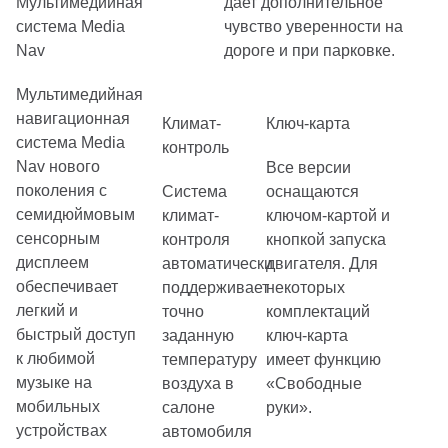
Мультимедийная
дает дополнительное
система Media
чувство уверенности на
Nav
дороге и при парковке.
Мультимедийная
навигационная
Климат-
Ключ-карта
система Media
контроль
Nav нового
Все версии
поколения с
Система
оснащаются
семидюймовым
климат-
ключом-картой и
сенсорным
контроля
кнопкой запуска
дисплеем
автоматически
двигателя. Для
обеспечивает
поддерживает
некоторых
легкий и
точно
комплектаций
быстрый доступ
заданную
ключ-карта
к любимой
температуру
имеет функцию
музыке на
воздуха в
«Свободные
мобильных
салоне
руки».
устройствах
автомобиля