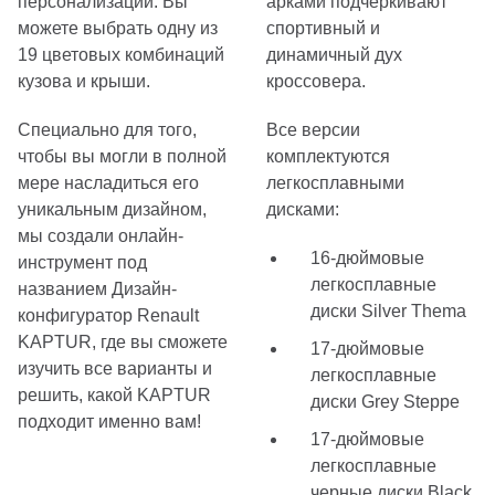
персонализации. Вы
арками подчеркивают
можете выбрать одну из
спортивный и
19 цветовых комбинаций
динамичный дух
кузова и крыши.
кроссовера.
Специально для того,
Все версии
чтобы вы могли в полной
комплектуются
мере насладиться его
легкосплавными
уникальным дизайном,
дисками:
мы создали онлайн-
16-дюймовые
инструмент под
легкосплавные
названием Дизайн-
диски Silver Thema
конфигуратор Renault
KAPTUR, где вы сможете
17-дюймовые
изучить все варианты и
легкосплавные
решить, какой KAPTUR
диски Grey Steppe
подходит именно вам!
17-дюймовые
легкосплавные
черные диски Black