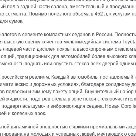
ный пол в задней части салона, вместительный и продуман
о сегмента. Помимо полезного объема в 452 л, к услугам п
для сумок.
налогов в сегменте компактных седанов в России. Полност
я высокую оценку клиентов мультимедийная система Toyota
 лицевой части дисплея покрыта высокопрочным стеклом 
опций, традиционных для автомобилей более высокого клас
возможность поднять или опустить стекла всех дверей одни
 к российским реалиям. Каждый автомобиль, поставляемый н
лиматических и дорожных условиях, благодаря солидному д
в подвески и зимнему пакету опций. Внушительный набор
й жидкости, подогрев стекла в зоне покоя стеклоочистител
 подверглась шумо- и виброизоляция седана. Новая Corolla
ей и колесных арок.
льной динамичной внешностью с яркими премиальными акц
нтирована на молодых и успешных людей, мечтающих о со