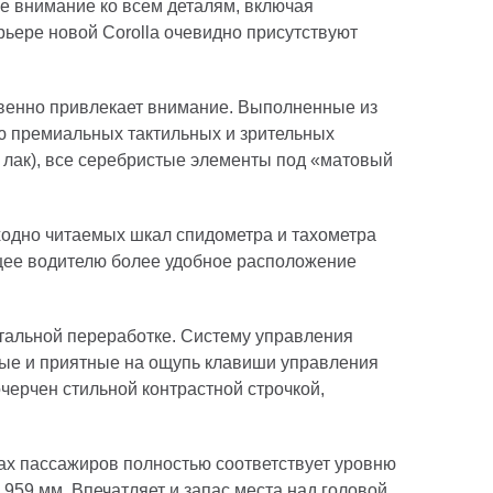
е внимание ко всем деталям, включая
рьере новой Corolla очевидно присутствуют
овенно привлекает внимание. Выполненные из
ю премиальных тактильных и зрительных
 лак), все серебристые элементы под «матовый
ходно читаемых шкал спидометра и тахометра
щее водителю более удобное расположение
етальной переработке. Систему управления
ые и приятные на ощупь клавиши управления
ерчен стильной контрастной строчкой,
гах пассажиров полностью соответствует уровню
959 мм. Впечатляет и запас места над головой