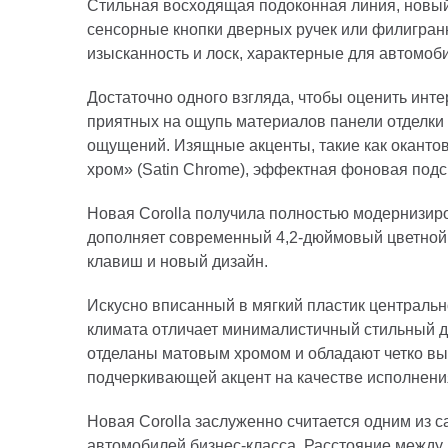
Стильная восходящая подоконная линия, новый
сенсорные кнопки дверных ручек или филигранн
изысканность и лоск, характерные для автомоб
Достаточно одного взгляда, чтобы оценить инт
приятных на ощупь материалов панели отделки
ощущений. Изящные акценты, такие как окантов
хром» (Satin Chrome), эффектная фоновая под
Новая Corolla получила полностью модернизир
дополняет современный 4,2-дюймовый цветной 
клавиш и новый дизайн.
Искусно вписанный в мягкий пластик центральн
климата отличает минималистичный стильный 
отделаны матовым хромом и обладают четко вы
подчеркивающей акцент на качестве исполнени
Новая Corolla заслуженно считается одним из 
автомобилей бизнес-класса. Расстояние между 