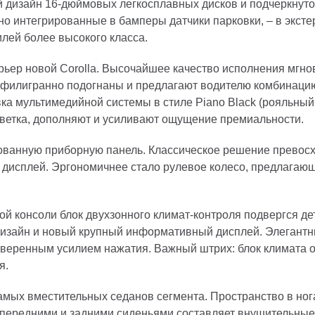
 дизайн 16-дюймовых легкосплавных дисков и подчеркнуто
о интегрированные в бамперы датчики парковки, – в эксте
илей более высокого класса.
ерьер новой Corolla. Высочайшее качество исполнения мгн
 филигранно подогнаны и предлагают водителю комбинаци
ка мультимедийной системы в стиле Piano Black (рояльный
светка, дополняют и усиливают ощущение премиальности.
ованную приборную панель. Классическое решение превос
дисплей. Эргономичнее стало рулевое колесо, предлагаю
ой консоли блок двухзонного климат-контроля подвергся д
дизайн и новый крупный информативный дисплей. Элегантн
веренным усилием нажатия. Важный штрих: блок климата оч
я.
самых вместительных седанов сегмента. Пространство в но
передними и задними сиденьями составляет внушительные 