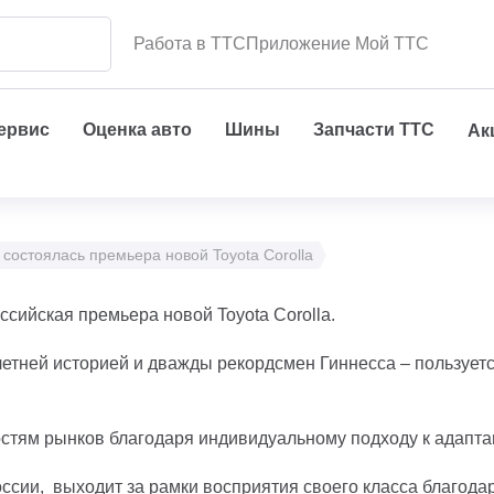
Работа в ТТС
Приложение Мой ТТС
сервис
Оценка авто
Шины
Запчасти ТТС
Ак
 состоялась премьера новой Toyota Corolla
сийская премьера новой Toyota Corolla.
летней историей и дважды рекордсмен Гиннесса – пользуе
стям рынков благодаря индивидуальному подходу к адаптац
сии, выходит за рамки восприятия своего класса благодар