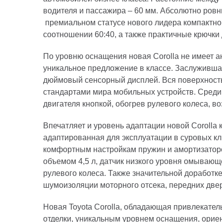
водителя и пассажира – 60 мм. Абсолютно ров
премиальном статусе нового лидера компактног
соотношении 60:40, а также практичные крючки 
По уровню оснащения новая Corolla не имеет а
уникальное предложение в классе. Заслуживша
дюймовый сенсорный дисплей. Вся поверхность
стандартами мира мобильных устройств. Среди 
двигателя кнопкой, обогрев рулевого колеса, 
Впечатляет и уровень адаптации новой Corolla
адаптированная для эксплуатации в суровых к
комфортным настройкам пружин и амортизаторо
объемом 4,5 л, датчик низкого уровня омывающе
рулевого колеса. Также значительной доработке
шумоизоляции моторного отсека, передних двер
Новая Toyota Corolla, обладающая привлекате
отделки, уникальным уровнем оснащения, орие