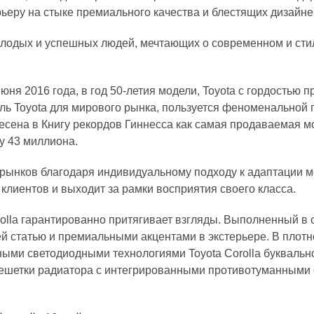
ьеру на стыке премиального качества и блестящих дизайне
лодых и успешных людей, мечтающих о современном и ст
я 2016 года, в год 50-летия модели, Toyota с гордостью пр
ель Toyota для мирового рынка, пользуется феноменально
несена в Книгу рекордов Гиннесса как самая продаваемая м
у 43 миллиона.
 рынков благодаря индивидуальному подходу к адаптации мо
клиентов и выходит за рамки восприятия своего класса.
olla гарантированно притягивает взгляды. Выполненный в 
 статью и премиальными акцентами в экстерьере. В плотно
льными светодиодными технологиями Toyota Corolla буквал
решетки радиатора с интегрированными противотуманными 