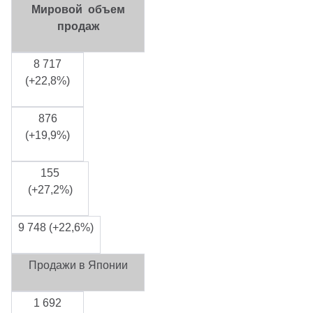
Мировой объем
продаж
8 717
(+22,8%)
876
(+19,9%)
155
(+27,2%)
9 748 (+22,6%)
Продажи в Японии
1 692