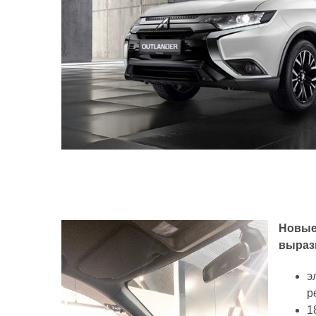
Новые
выраз
э
р
1