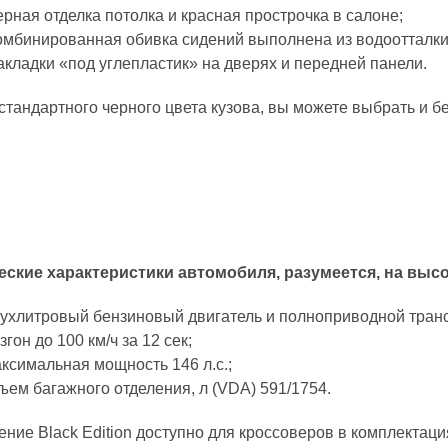
ерная отделка потолка и красная прострочка в салоне;
омбинированная обивка сидений выполнена из водоотталк
акладки «под углепластик» на дверях и передней панели.
стандартного черного цвета кузова, вы можете выбрать и б
еские характеристики автомобиля, разумеется, на высо
ухлитровый бензиновый двигатель и полноприводной тран
згон до 100 км/ч за 12 сек;
ксимальная мощность 146 л.с.;
ъем багажного отделения, л (VDA) 591/1754.
ние Black Edition доступно для кроссоверов в комплектация