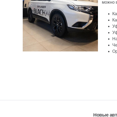
можно в
Ка
Ка
Уф
Уф
На
Че
Ор
Новые ав