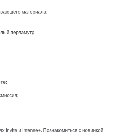
ивающего материала;
елый перламутр.
те:
смиссия;
х Invite и Intense+. Познакомиться с новинкой