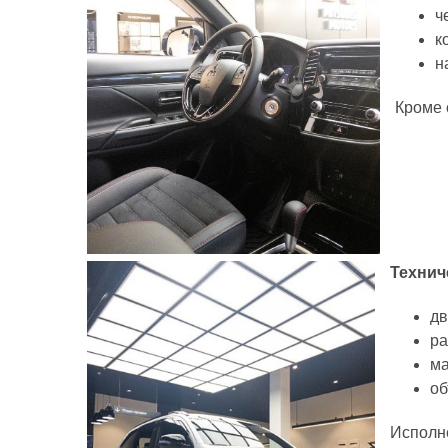
ч
к
н
Кроме 
Технич
дв
ра
ма
об
Исполне