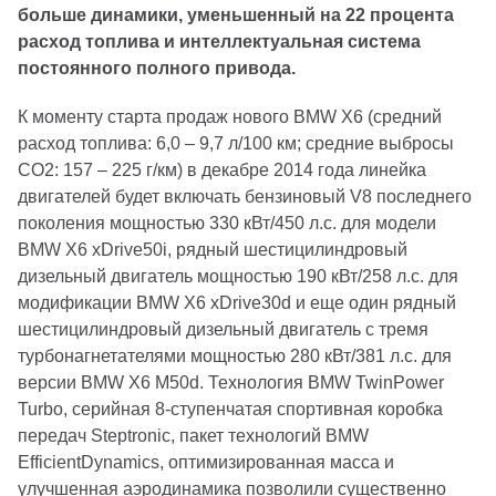
больше динамики, уменьшенный на 22 процента
расход топлива и интеллектуальная система
постоянного полного привода.
К моменту старта продаж нового BMW X6 (средний
расход топлива: 6,0 – 9,7 л/100 км; средние выбросы
CO2: 157 – 225 г/км) в декабре 2014 года линейка
двигателей будет включать бензиновый V8 последнего
поколения мощностью 330 кВт/450 л.с. для модели
BMW X6 xDrive50i, рядный шестицилиндровый
дизельный двигатель мощностью 190 кВт/258 л.с. для
модификации BMW X6 xDrive30d и еще один рядный
шестицилиндровый дизельный двигатель с тремя
турбонагнетателями мощностью 280 кВт/381 л.с. для
версии BMW X6 M50d. Технология BMW TwinPower
Turbo, серийная 8-ступенчатая спортивная коробка
передач Steptronic, пакет технологий BMW
EfficientDynamics, оптимизированная масса и
улучшенная аэродинамика позволили существенно