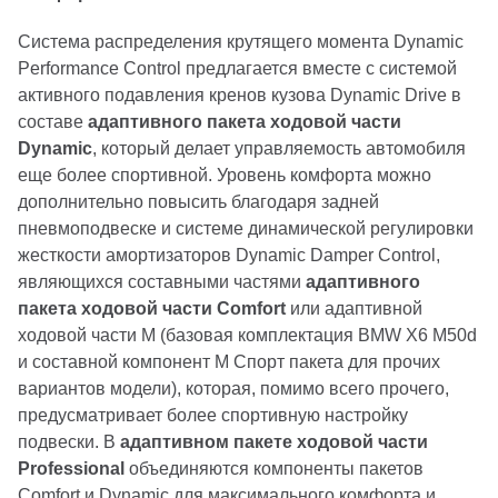
Система распределения крутящего момента Dynamic
Performance Control предлагается вместе с системой
активного подавления кренов кузова Dynamic Drive в
составе
адаптивного пакета ходовой части
Dynamic
, который делает управляемость автомобиля
еще более спортивной. Уровень комфорта можно
дополнительно повысить благодаря задней
пневмоподвеске и системе динамической регулировки
жесткости амортизаторов Dynamic Damper Control,
являющихся составными частями
адаптивного
пакета ходовой части Comfort
или адаптивной
ходовой части M (базовая комплектация BMW X6 M50d
и составной компонент M Спорт пакета для прочих
вариантов модели), которая, помимо всего прочего,
предусматривает более спортивную настройку
подвески. В
адаптивном пакете ходовой части
Professional
объединяются компоненты пакетов
Comfort и Dynamic для максимального комфорта и