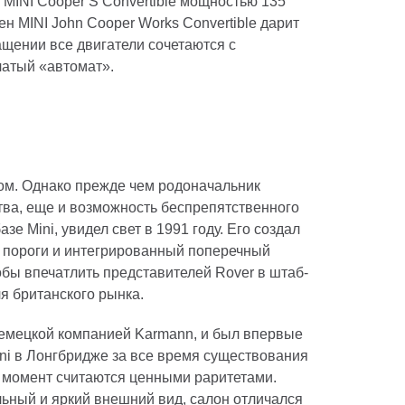
 и MINI Cooper S Convertible мощностью 135
н MINI John Cooper Works Convertible дарит
щении все двигатели сочетаются с
чатый «автомат».
бом. Однако прежде чем родоначальник
ва, еще и возможность беспрепятственного
зе Mini, увидел свет в 1991 году. Его создал
 пороги и интегрированный поперечный
обы впечатлить представителей Rover в штаб-
ля британского рынка.
 немецкой компанией Karmann, и был впервые
ini в Лонгбридже за все время существования
ий момент считаются ценными раритетами.
ьный и яркий внешний вид, салон отличался