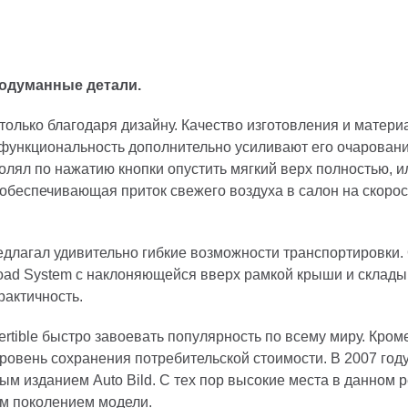
родуманные детали.
 только благодаря дизайну. Качество изготовления и матер
функциональность дополнительно усиливают его очаровани
олял по нажатию кнопки опустить мягкий верх полностью, и
обеспечивающая приток свежего воздуха в салон на скорост
 предлагал удивительно гибкие возможности транспортировк
 Load System с наклоняющейся вверх рамкой крыши и склад
рактичность.
rtible быстро завоевать популярность по всему миру. Кроме
вень сохранения потребительской стоимости. В 2007 году M
м изданием Auto Bild. С тех пор высокие места в данном р
им поколением модели.