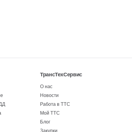
ТрансТехСервис
О нас
ие
Новости
БДД
Работа в ТТС
а
Мой ТТС
Блог
Закупки