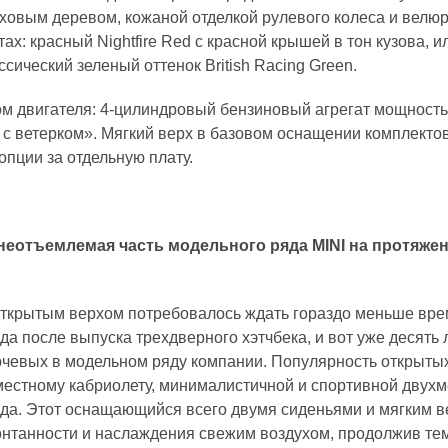
ховым деревом, кожаной отделкой рулевого колеса и велюр
х: красный Nightfire Red с красной крышей в тон кузова, и
сический зеленый оттенок British Racing Green.
м двигателя: 4-цилиндровый бензиновый агрегат мощностью
 с ветерком». Мягкий верх в базовом оснащении комплекто
опции за отдельную плату.
 неотъемлемая часть модельного ряда
MINI
на протяже
ткрытым верхом потребовалось ждать гораздо меньше време
года после выпуска трехдверного хэтчбека, и вот уже десять
ючевых в модельном ряду компании. Популярность открыты
местному кабриолету, минималистичной и спортивной двухме
да. Этот оснащающийся всего двумя сиденьями и мягким в
нтанности и наслаждения свежим воздухом, продолжив тем