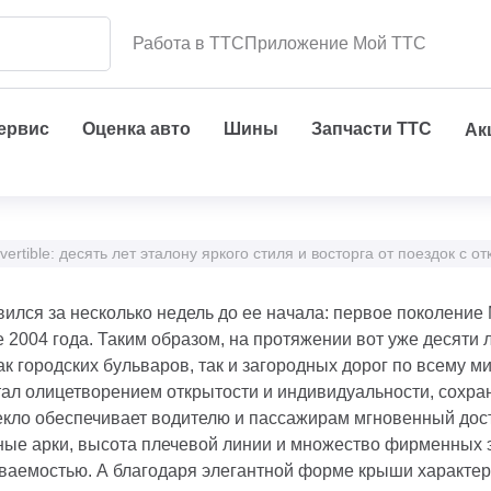
Работа в ТТС
Приложение Мой ТТС
сервис
Оценка авто
Шины
Запчасти ТТС
Ак
vertible: десять лет эталону яркого стиля и восторга от поездок с 
лся за несколько недель до ее начала: первое поколение M
004 года. Таким образом, на протяжении вот уже десяти л
 городских бульваров, так и загородных дорог по всему ми
стал олицетворением открытости и индивидуальности, сох
текло обеспечивает водителю и пассажирам мгновенный дост
сные арки, высота плечевой линии и множество фирменных 
ваемостью. А благодаря элегантной форме крыши характе