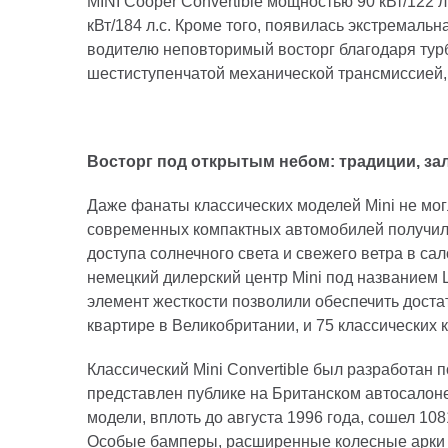
MINI Cooper Convertible мощностью 90 кВт/122 л
кВт/184 л.с. Кроме того, появилась экстремаль
водителю неповторимый восторг благодаря турб
шестиступенчатой механической трансмиссией, 
Восторг под открытым небом: традиции, з
Даже фанаты классических моделей Mini не мог
современных компактных автомобилей получил,
доступа солнечного света и свежего ветра в сал
немецкий дилерский центр Mini под названием
элемент жесткости позволили обеспечить достат
квартире в Великобритании, и 75 классических 
Классический Mini Convertible был разработан 
представлен публике на Британском автосалоне
модели, вплоть до августа 1996 года, сошел 10
Особые бамперы, расширенные колесные арки и