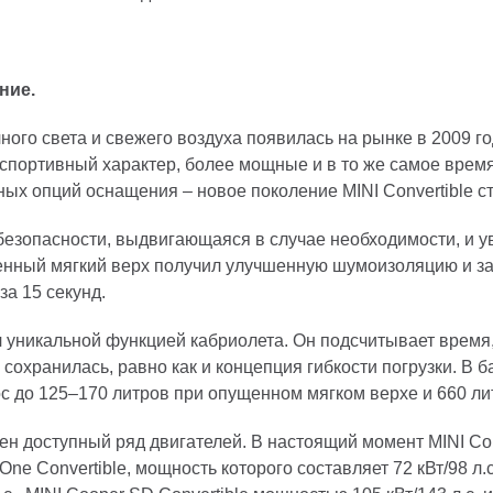
ние.
ого света и свежего воздуха появилась на рынке в 2009 го
портивный характер, более мощные и в то же самое время
ых опций оснащения – новое поколение MINI Convertible 
безопасности, выдвигающаяся в случае необходимости, и у
енный мягкий верх получил улучшенную шумоизоляцию и зад
за 15 секунд.
л уникальной функцией кабриолета. Он подсчитывает время,
сохранилась, равно как и концепция гибкости погрузки. В 
с до 125–170 литров при опущенном мягком верхе и 660 ли
 доступный ряд двигателей. В настоящий момент MINI Con
e Convertible, мощность которого составляет 72 кВт/98 л.с. 