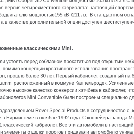
.с., MINI Cooper SD Convertible мощностью 105 кВт/143 л.с.
ная версия четырехместного кабриолета: настоящий спортсме
одвигателю мощностью155 кВт/211 л.с. В стандартном осна
а в качестве дополнительной опции доступен шестиступен
аложенные классическими
Mini
.
ли устоять перед соблазном прокатиться под открытым не
 помимо концепции креативного использования пространст
он, прошло более 30 лет. Первый кабриолет, созданный на ба
 Lamm, расположенный в коммуне Каппельродек. Усиленные
очно высокое качество конверсии хэтчбека в кабриолет, чт
кабриолетов Mini Convertible были построены специально д
подразделением Rover Special Products в сотрудничестве с
 в Бирмингеме в октябре 1992 года. С конвейера завода M
81 классический кабриолет. Все эти автомобили в настоящ
 элементы отделки порогов придавали автомобилю уникал