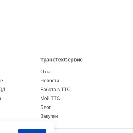
ТрансТехСервис
О нас
ие
Новости
БДД
Работа в ТТС
а
Мой ТТС
Блог
Закупки