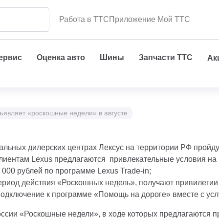
Работа в ТТС
Приложение Мой ТТС
сервис
Оценка авто
Шины
Запчасти ТТС
Ак
ъявляет «роскошные недели» в августе
циальных дилерских центрах Лексус на территории РФ пройд
лиентам Lexus предлагаются привлекательные условия на 
 000 рублей по программе Lexus Trade-in;
ериод действия «Роскошных недель», получают привилегии 
подключение к программе «Помощь на дороге» вместе с ус
 России «Роскошные недели», в ходе которых предлагаются 