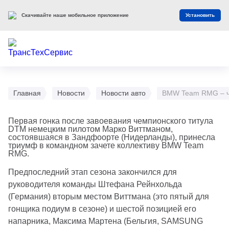
Скачивайте наше мобильное приложение
Установить
Главная
Новости
Новости авто
BMW Team RMG – че
Первая гонка после завоевания чемпионского титула
DTM немецким пилотом Марко Виттманом,
состоявшаяся в Зандфоорте (Нидерланды), принесла
триумф в командном зачете коллективу BMW Team
RMG.
Предпоследний этап сезона закончился для
руководителя команды Штефана Рейнхольда
(Германия) вторым местом Виттмана (это пятый для
гонщика подиум в сезоне) и шестой позицией его
напарника, Максима Мартена (Бельгия, SAMSUNG