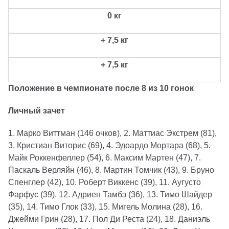
0
кг
+
7,5
кг
+
7,5
кг
Положение в чемпионате после 8 из 10 гонок
Личный зачет
1. Марко Виттман (146 очков), 2. Маттиас Экстрем (81),
3. Кристиан Виторис (69), 4. Эдоардо Мортара (68), 5.
Майк Роккенфеллер (54), 6. Максим Мартен (47), 7.
Паскаль Верляйн (46), 8. Мартин Томчик (43), 9. Бруно
Спенглер (42), 10. Роберт Виккенс (39), 11. Аугусто
Фарфус (39), 12. Адриен Тамбэ (36), 13. Тимо Шайдер
(35), 14. Тимо Глок (33), 15. Мигель Молина (28), 16.
Джейми Грин (28), 17. Пол Ди Реста (24), 18. Даниэль