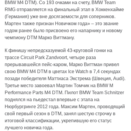
BMW M4 DTM). Cо 193 очками на счету, BMW Team
RMG отправляется на финальный этап в Хоккенхайме
(Германия) уже вне досягаемости для соперников.
Мартен также признан Новичком года» – это звание
годом ранее было присвоено его напарнику и новому
чемпиону DTM Марко Виттману.
К финишу непредсказуемой 43-круговой гонки на
трассе Circuit Park Zandvoort, четыре раза
прерывавшейся пейс-каром, Марко Виттман привел
свою BMW M4 DTM в цветах Ice Watch в 7,4 секундах
позади победителя Маттиаса Экстрема (Швеция, Audi).
Третье место завоевал Мартин Томчик на BMW M
Performance Parts M4 DTM. Пилот BMW Team Schnitzer
поднялся на пьедестал впервые с этапа на
Нюрбургринге 2012 года. Максим Мартен, проводящий
свой первый сезон в DTM, занял шестую строчку в
итоговой классификации, укрепившую его статус
лучшего новичка года.