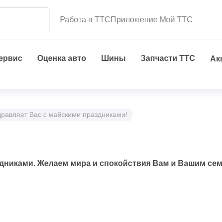
Работа в ТТС
Приложение Мой ТТС
сервис
Оценка авто
Шины
Запчасти ТТС
Ак
дравляет Вас с майскими праздниками!
дниками. Желаем мира и спокойствия Вам и Вашим се