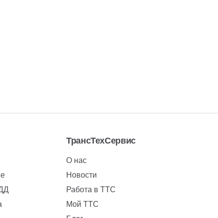
ТрансТехСервис
О нас
ие
Новости
БДД
Работа в ТТС
а
Мой ТТС