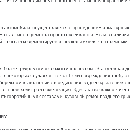
стиком, проводим ремонт крыльев с заменой/покраской и б
и автомобиля, осуществляется с проведением арматурных 
иматься: место ремонта просто оклеивается. Если в налич
 – оно легко демонтируется, поскольку является съемным.
я более трудоемким и сложным процессом. Эта кузовная д
 в некоторых случаях и стекол. Если повреждения требуют 
и бережном выполнении отсоединения: заднее крыло являе
тся, происходит разгерметизация. Здесь также важно каче
тикоррозийными составами. Кузовной ремонт заднего крыла:
ля?