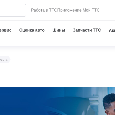
Работа в ТТС
Приложение Мой ТТС
сервис
Оценка авто
Шины
Запчасти ТТС
Ак
рыла