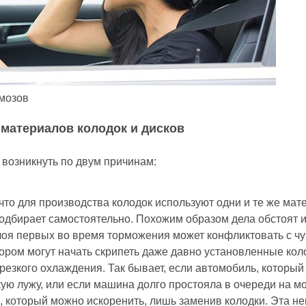
рмозов
материалов колодок и дисков
 возникнуть по двум причинам:
 что для производства колодок используют одни и те же ма
одбирает самостоятельно. Похожим образом дела обстоят и 
оя первых во время торможения может конфликтовать с чу
тором могут начать скрипеть даже давно установленные кол
 резкого охлаждения. Так бывает, если автомобиль, который
кую лужу, или если машина долго простояла в очереди на мо
, который можно искоренить, лишь заменив колодки. Эта н