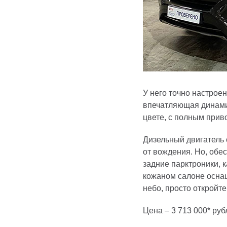
У него точно настрое
впечатляющая динами
цвете, с полным прив
Дизельный двигатель 
от вождения. Но, обе
задние парктроники, к
кожаном салоне оснащ
небо, просто откройте
Цена – 3 713 000* рубл