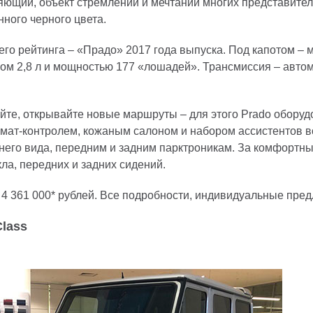
ющий, объект стремлений и мечтаний многих представителе
нного черного цвета.
его рейтинга – «Прадо» 2017 года выпуска. Под капотом –
м 2,8 л и мощностью 177 «лошадей». Трансмиссия – автома
йте, открывайте новые маршруты – для этого Prado обору
имат-контролем, кожаным салоном и набором ассистентов в
него вида, передним и задним парктроникам. За комфортн
кла, передних и задних сидений.
4 361 000* рублей. Все подробности, индивидуальные пре
lass