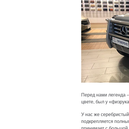
Перед нами легенда –
цвете, был у «физрук
У нас же серебристый
подкрепляется полным
принимает с большой 