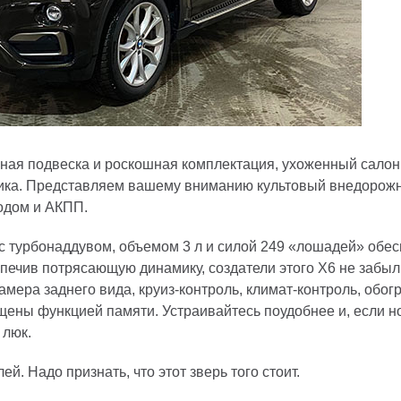
нная подвеска и роскошная комплектация, ухоженный салон
ка. Представляем вашему вниманию культовый внедорожн
одом и АКПП.
с турбонаддувом, объемом 3 л и силой 249 «лошадей» обе
спечив потрясающую динамику, создатели этого Х6 не забыл
амера заднего вида, круиз-контроль, климат-контроль, обог
ены функцией памяти. Устраивайтесь поудобнее и, если но
 люк.
ей. Надо признать, что этот зверь того стоит.