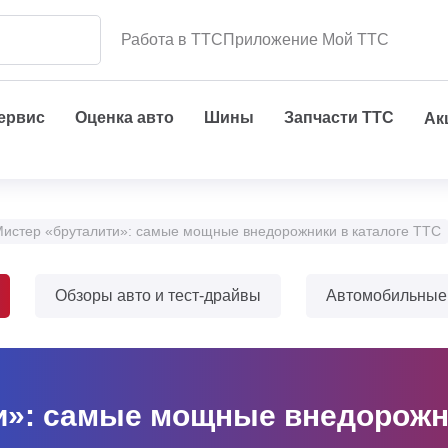
Работа в ТТС
Приложение Мой ТТС
сервис
Оценка авто
Шины
Запчасти ТТС
Ак
истер «бруталити»: самые мощные внедорожники в каталоге ТТС
Обзоры авто и тест-драйвы
Автомобильные
и»: самые мощные внедорожни