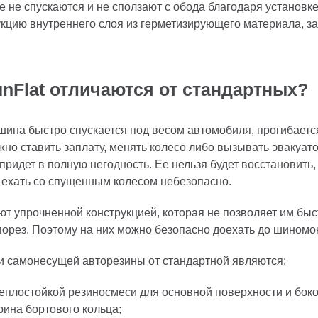
е не спускаются и не сползают с обода благодаря установке
кцию внутреннего слоя из герметизирующего материала, з
nFlat отличаются от стандартных?
ина быстро спускается под весом автомобиля, прогибается
жно ставить заплату, менять колесо либо вызывать эвакуат
 придет в полную негодность. Ее нельзя будет восстановить
 ехать со спущенным колесом небезопасно.
т упрочненной конструкцией, которая не позволяет им бы
порез. Поэтому на них можно безопасно доехать до шиномо
 самонесущей авторезины от стандартной являются:
еплостойкой резиносмеси для основной поверхности и боко
ина бортового кольца;