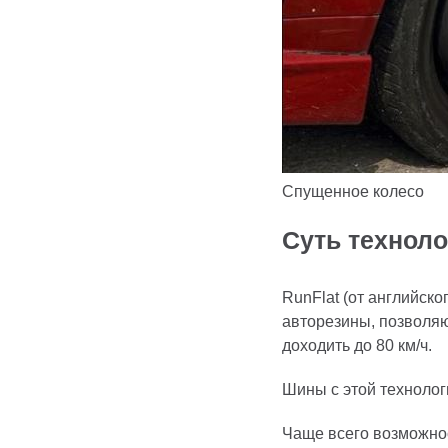
Спущенное колесо
Суть техноло
RunFlat (от английск
авторезины, позволяю
доходить до 80 км/ч.
Шины с этой техноло
Чаще всего возможнос