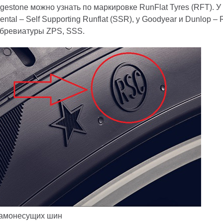
estone можно узнать по маркировке RunFlat Tyres (RFT). У 
nental – Self Supporting Runflat (SSR), у Goodyear и Dunlop – 
ббревиатуры ZPS, SSS.
самонесущих шин