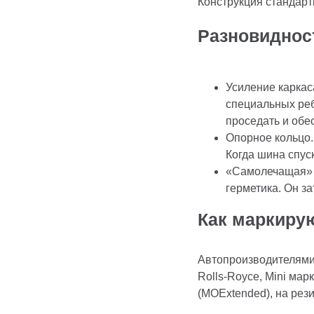
Конструкция стандар
Разновиднос
Усиление карка
специальных реб
проседать и обе
Опорное кольцо.
Когда шина спус
«Самолечащая» к
герметика. Он з
Как маркиру
Автопроизводителями
Rolls-Royce, Mini ма
(MOExtended), на рез