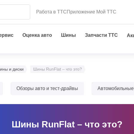
Работа в ТТС
Приложение Мой ТТС
сервис
Оценка авто
Шины
Запчасти ТТС
Ак
ины и диски
Шины RunFlat – что это?
Обзоры авто и тест-драйвы
Автомобильные
Шины RunFlat – что это?