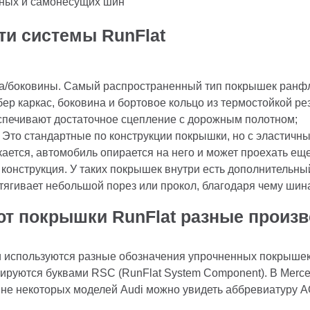
тных и самонесущих шин
ти системы RunFlat
са/боковины. Самый распространенный тип покрышек ранф
ер каркас, боковина и бортовое кольцо из термостойкой р
спечивают достаточное сцепление с дорожным полотном;
 Это стандартные по конструкции покрышки, но с эластич
кается, автомобиль опирается на него и может проехать ещ
онструкция. У таких покрышек внутри есть дополнительны
атягивает небольшой порез или прокол, благодаря чему шин
ют покрышки RunFlat разные произ
 используются разные обозначения упрочненных покрышек
ркируются буквами RSC (RunFlat System Component). В Me
ине некоторых моделей Audi можно увидеть аббревиатуру AOE