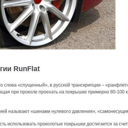
гии RunFlat
ого слова «спущенный», в русской транскрипции – «ранфлет
щая при проколе проехать на покрышке примерно 80-100 к
гией называют «шинами нулевого давления», «самонесущи
ть использовать проколотые покрышки достигается за счет