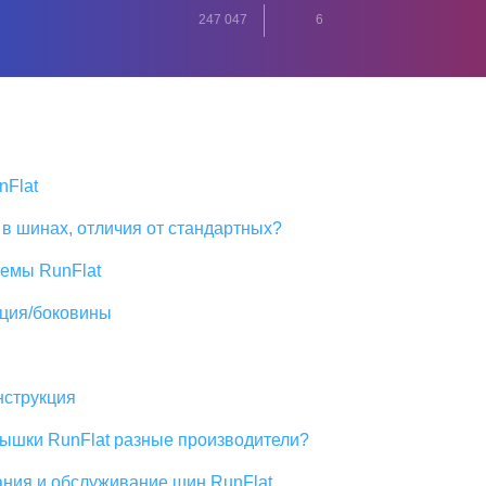
247 047
6
nFlat
 в шинах, отличия от стандартных?
темы RunFlat
кция/боковины
нструкция
рышки RunFlat разные производители?
ания и обслуживание шин RunFlat