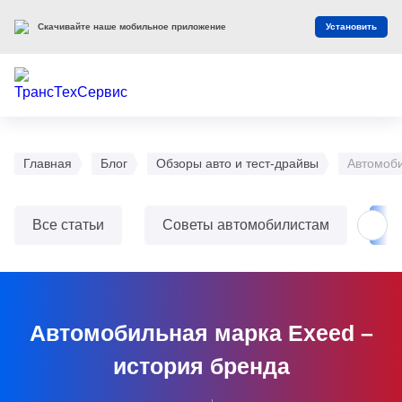
Скачивайте наше мобильное приложение
Установить
Главная
Блог
Обзоры авто и тест-драйвы
Автомоби
Все статьи
Советы автомобилистам
О
Автомобильная марка Exeed –
история бренда