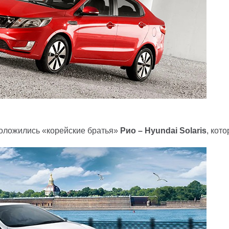
положились «корейские братья»
Рио –
Hyundai
Solaris
, кот