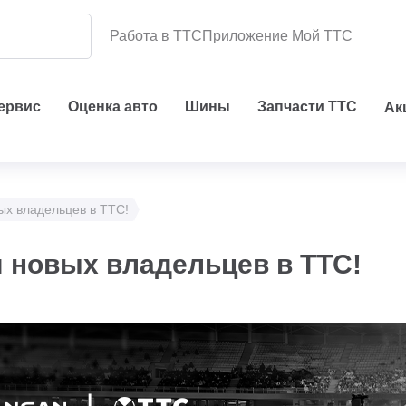
Работа в ТТС
Приложение Мой ТТС
сервис
Оценка авто
Шины
Запчасти ТТС
Ак
х владельцев в ТТС!
новых владельцев в ТТС!