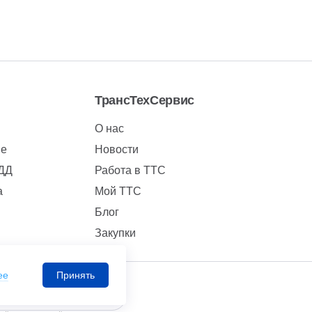
ТрансТехСервис
О нас
ие
Новости
БДД
Работа в ТТС
а
Мой ТТС
Блог
Закупки
ее
Принять
Мобильное приложение