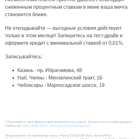
сниженным процентным ставкам в июне ваша мечта
становится ближе.
Не откладывайте — выгодные условия действуют
только в этом месяце! Запишитесь на тест‑драйв и
оформите кредит с минимальной ставкой от 0,01%.
Записывайтесь:
Казань - пр. Ибрагимова, 48
Наб. Челны - Мензелинский тракт, 1Б
Чебоксары - Марпосадское шоссе, 19
* Оценивайте свои финансовые возможности и риски. Изучите все условия кредита
(займа) на:
https://www.tbank.ru/loans/auto-loan/programs/
Предложение по тарифному плану «Haval ОСОБЫЙ Плюс Haval PRO»