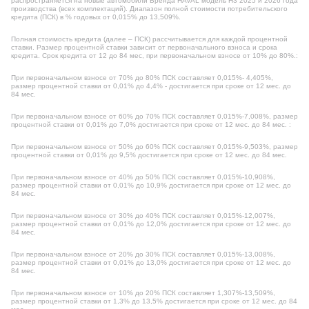
распространяется на новые автомобили Бренда HAVAL модель H3 2025 и 2026 года
производства (всех комплектаций). Диапазон полной стоимости потребительского
кредита (ПСК) в % годовых от 0,015% до 13,509%.
Полная стоимость кредита (далее – ПСК) рассчитывается для каждой процентной
ставки. Размер процентной ставки зависит от первоначального взноса и срока
кредита. Срок кредита от 12 до 84 мес, при первоначальном взносе от 10% до 80%.:
При первоначальном взносе от 70% до 80% ПСК составляет 0,015%- 4,405%,
размер процентной ставки от 0,01% до 4,4% - достигается при сроке от 12 мес. до
84 мес.
При первоначальном взносе от 60% до 70% ПСК составляет 0,015%-7,008%, размер
процентной ставки от 0,01% до 7,0% достигается при сроке от 12 мес. до 84 мес. :
При первоначальном взносе от 50% до 60% ПСК составляет 0,015%-9,503%, размер
процентной ставки от 0,01% до 9,5% достигается при сроке от 12 мес. до 84 мес.
При первоначальном взносе от 40% до 50% ПСК составляет 0,015%-10,908%,
размер процентной ставки от 0,01% до 10,9% достигается при сроке от 12 мес. до
84 мес.
При первоначальном взносе от 30% до 40% ПСК составляет 0,015%-12,007%,
размер процентной ставки от 0,01% до 12,0% достигается при сроке от 12 мес. до
84 мес.
При первоначальном взносе от 20% до 30% ПСК составляет 0,015%-13,008%,
размер процентной ставки от 0,01% до 13,0% достигается при сроке от 12 мес. до
84 мес.
При первоначальном взносе от 10% до 20% ПСК составляет 1,307%-13,509%,
размер процентной ставки от 1,3% до 13,5% достигается при сроке от 12 мес. до 84