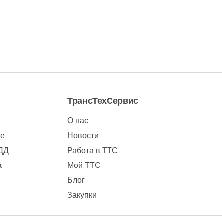
ТрансТехСервис
О нас
ие
Новости
БДД
Работа в ТТС
а
Мой ТТС
Блог
Закупки