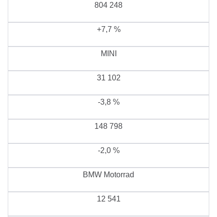
804 248
+7,7 %
MINI
31 102
-3,8 %
148 798
-2,0 %
BMW Motorrad
12 541