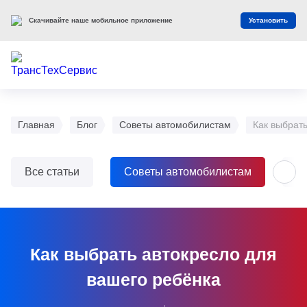
Оцените наш сайт
Оценить
Главная
Блог
Советы автомобилистам
Как выбрат
Все статьи
Советы автомобилистам
О
Как выбрать автокресло для
вашего ребёнка