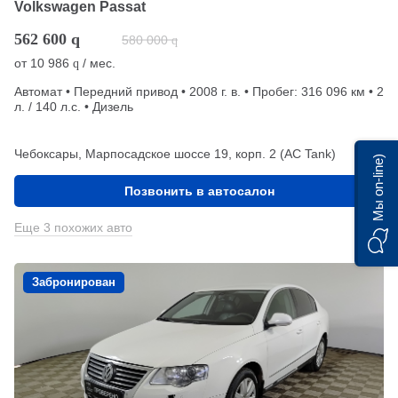
Volkswagen Passat
562 600
q
580 000
q
от
10 986
/ мес.
q
Автомат • Передний привод • 2008 г. в. • Пробег: 316 096 км • 2
л. / 140 л.с. • Дизель
Чебоксары, Марпосадское шоссе 19, корп. 2 (АС Tank)
Мы on-line)
Позвонить в автосалон
Еще 3 похожих авто
Забронирован