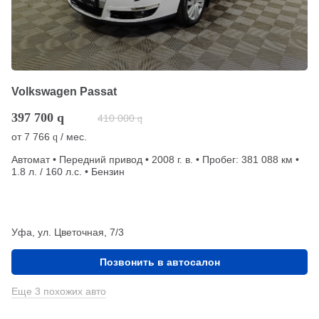
Volkswagen Passat
397 700
q
410 000
q
от
7 766
/ мес.
q
Автомат • Передний привод • 2008 г. в. • Пробег: 381 088 км •
1.8 л. / 160 л.с. • Бензин
Уфа, ул. Цветочная, 7/3
Позвонить в автосалон
Еще 3 похожих авто