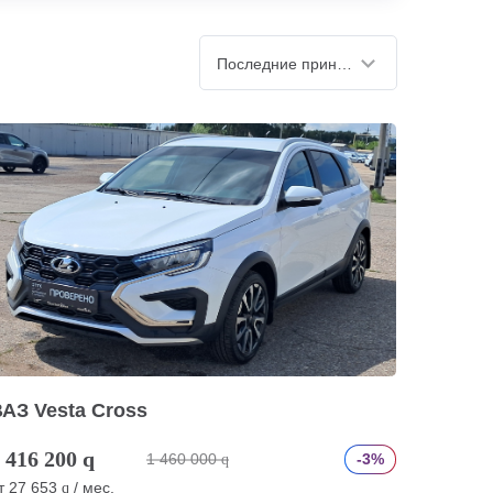
Последние принятые
АЗ Vesta Cross
 416 200
q
1 460 000
-3%
q
т
27 653
/ мес.
q