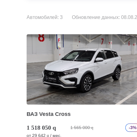
Автомобилей: 3
Обновление данных: 08.08.2
ВАЗ Vesta Cross
1 518 050
q
1 565 000
-3%
q
от
29 642
/ мес.
q