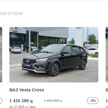
026 17:05:49
ВАЗ Vesta Cross
В
1 416 200
q
1
1 460 000
-3%
q
от
27 653
/ мес.
о
q