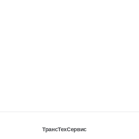
ТрансТехСервис