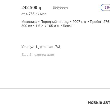
242 500
q
250 000
-3%
q
от
4 735
/ мес.
q
Механика • Передний привод • 2007 г. в. • Пробег: 276
300 км • 1.6 л. / 105 л.с. • Бензин
Уфа, ул. Цветочная, 7/3
Еще 2 похожих авто
Новые ав