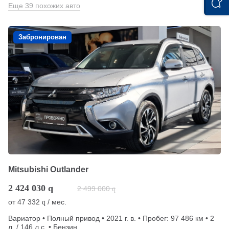
Еще 39 похожих авто
Забронирован
Mitsubishi Outlander
2 424 030
q
2 499 000
q
от
47 332
/ мес.
q
Вариатор • Полный привод • 2021 г. в. • Пробег: 97 486 км • 2
л. / 146 л.с. • Бензин