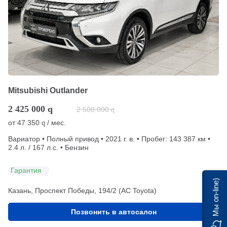
Mitsubishi Outlander
2 425 000
q
2 500 000
q
от
47 350
/ мес.
q
Вариатор • Полный привод • 2021 г. в. • Пробег: 143 387 км •
2.4 л. / 167 л.с. • Бензин
Гарантия
Мы on-line)
Казань, Проспект Победы, 194/2 (АС Toyota)
Позвонить в автосалон