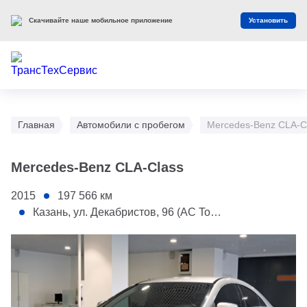
Скачивайте наше мобильное приложение
Установить
Главная
Автомобили с пробегом
Mercedes-Benz CLA-C
Mercedes-Benz CLA-Class
2015
197 566
км
Казань, ул. Декабристов, 96 (АС Toyota)
1 - Переднее правое крыло
2 - Заднее правое крыло
3 - Крыша правой стороны