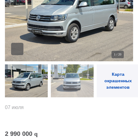
4 - Заднее правое крыло
5 - Крышка багажника
6 - Заднее левое крыло
1
/
20
Карта
окрашенных
элементов
07 июля
2 990 000
q