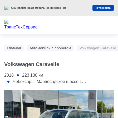
Скачивайте наше мобильное приложение
Установить
Главная
Автомобили с пробегом
Volkswagen Caravelle
Volkswagen Caravelle
2018
223 130
км
Чебоксары, Марпосадское шоссе 19, корп. 2 (АС Tank)
1 - Переднее правое крыло
2 - Передняя правая дверь
3 - Задняя правая дверь