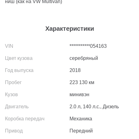
ниш (как на VW Multivan)
Характеристики
***********054163
серебряный
2018
223 130
км
минивэн
2.0 л, 140 л.с., Дизель
Механика
Передний