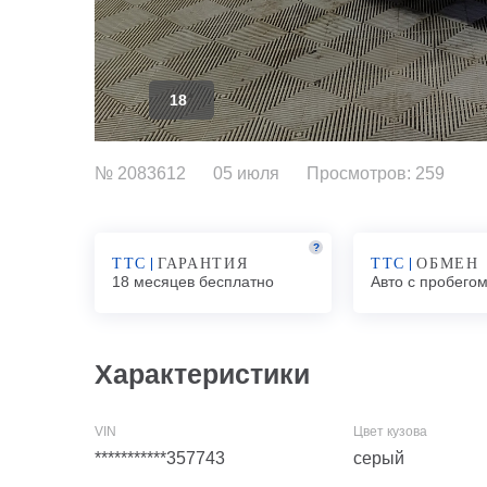
18
№ 2083612
05 июля
Просмотров: 259
?
ТТС
ГАРАНТИЯ
ТТС
ОБМЕН
18 месяцев бесплатно
Авто с пробего
Характеристики
***********357743
серый