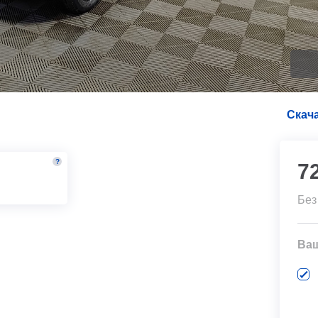
Скача
?
7
м
Без
Ва