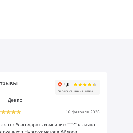
тзывы
Денис
Алек
16 февраля 2026
отел поблагодарить компанию ТТС и лично
Огромная б
отрудников Нурмухаметова Айдара,
салона. Ме