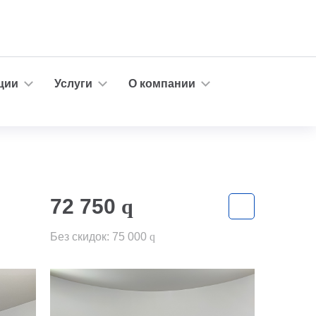
ции
Услуги
О компании
72 750
q
Без скидок:
75 000
q