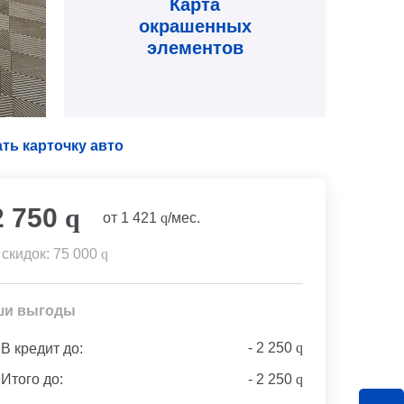
Карта
окрашенных
элементов
ть карточку авто
2 750
q
от
1 421
q
/мес.
 скидок:
75 000
q
ши выгоды
-
2 250
q
В кредит до:
Итого до:
-
2 250
q