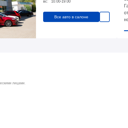
вс:
10.00-19.00
Г
о
Все авто в салоне
н
а
б
с
С
м
з
ескими лицами.