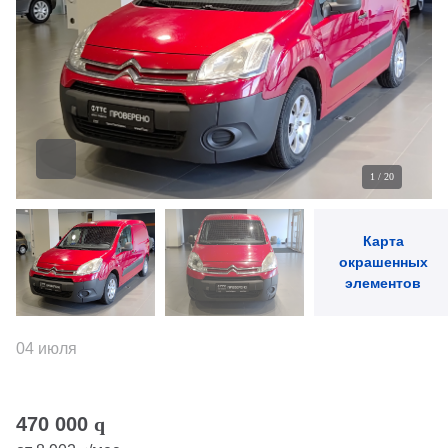
1
/
20
Карта
окрашенных
элементов
04 июля
470 000
q