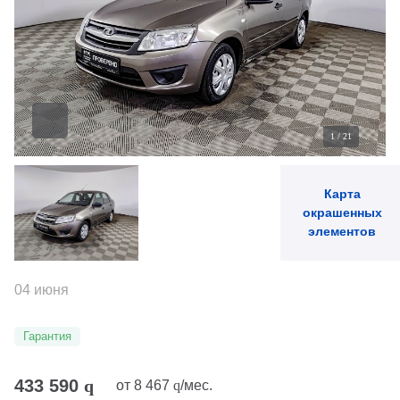
1
/
21
Карта
окрашенных
элементов
04 июня
Гарантия
433 590
q
от
8 467
q
/мес.