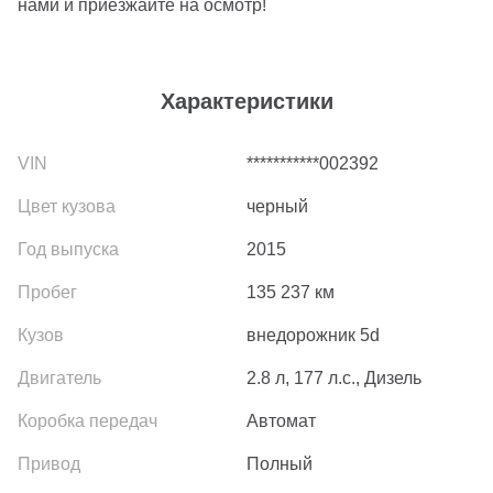
нами и приезжайте на осмотр!
Характеристики
***********002392
черный
2015
135 237
км
внедорожник 5d
2.8 л, 177 л.с., Дизель
Автомат
Полный