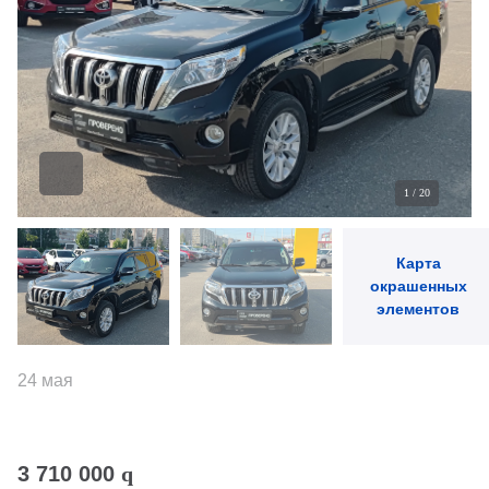
1
/
20
Карта
окрашенных
элементов
24 мая
3 710 000
q