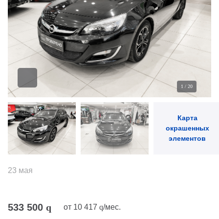
1
/
20
Карта
окрашенных
элементов
23 мая
533 500
q
от
10 417
q
/мес.