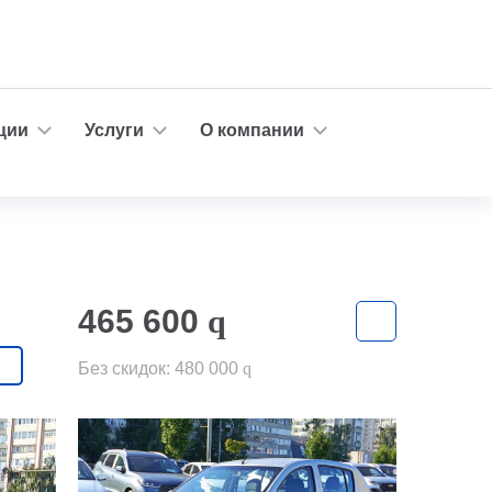
ции
Услуги
О компании
465 600
q
Без скидок:
480 000
q