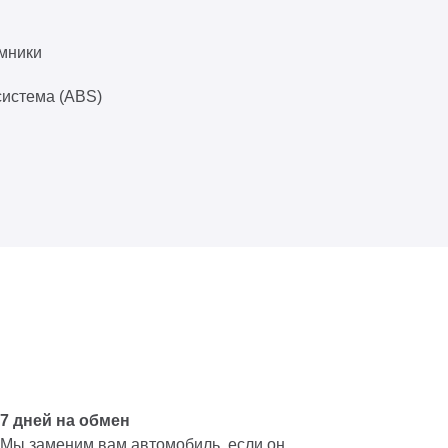
мники
система (ABS)
7 дней на обмен
Мы заменим вам автомобиль, если он