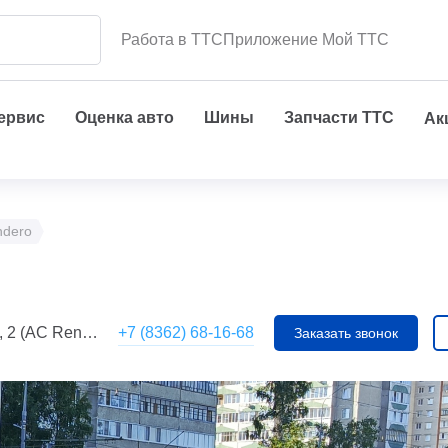
Работа в ТТС
Приложение Мой ТТС
сервис
Оценка авто
Шины
Запчасти ТТС
Ак
ndero
+7 (8362) 68-16-68
(АС Renault)
Заказать звонок