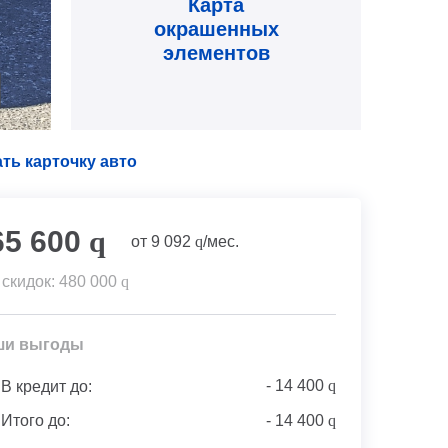
Карта
окрашенных
элементов
ть карточку авто
65 600
q
от
9 092
q
/мес.
 скидок:
480 000
q
ши выгоды
-
14 400
q
В кредит до:
Итого до:
-
14 400
q