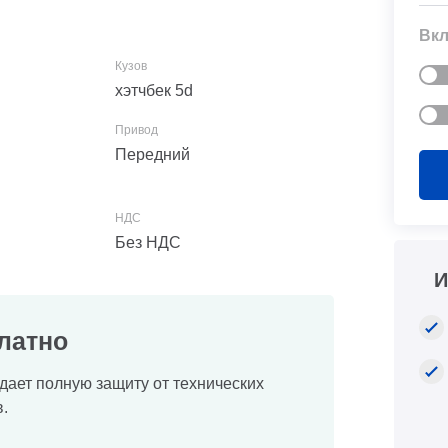
Вкл
хэтчбек 5d
Передний
Без НДС
И
латно
дает полную защиту от технических
.