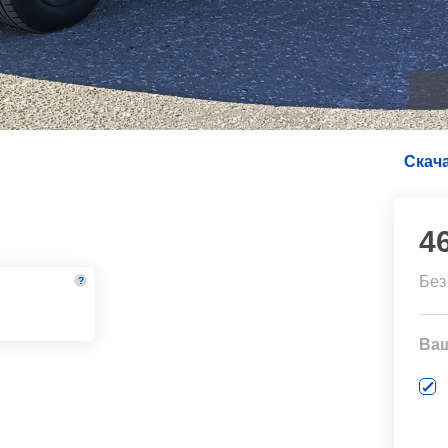
Скача
4
Без
?
м
Ва