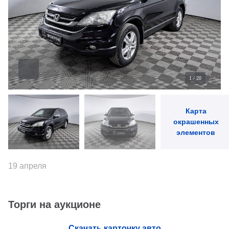
1
/
20
Карта
окрашенных
элементов
19 апреля
Торги на аукционе
Скачать карточку авто