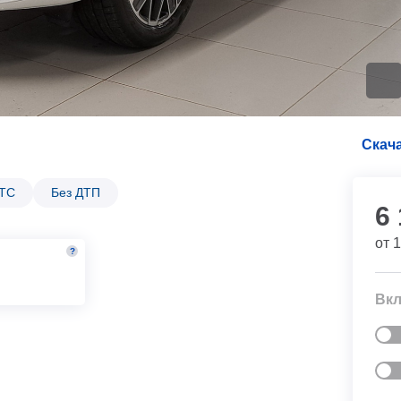
Скача
ПТС
Без ДТП
6
от
1
?
м
Вкл