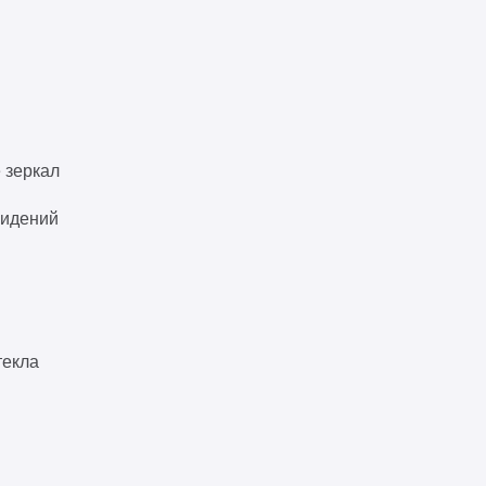
 зеркал
сидений
текла