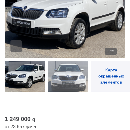
1
/
20
Карта
окрашенных
элементов
1 249 000
q
от
23 657
q
/мес.