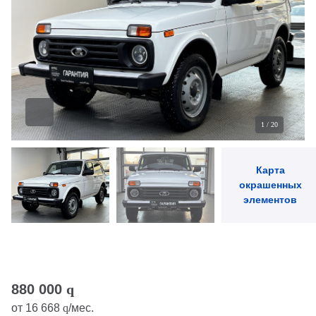
1
/
20
Карта
окрашенных
элементов
880 000
q
от
16 668
q
/мес.