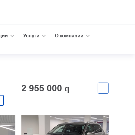
ции
Услуги
О компании
2 955 000
q