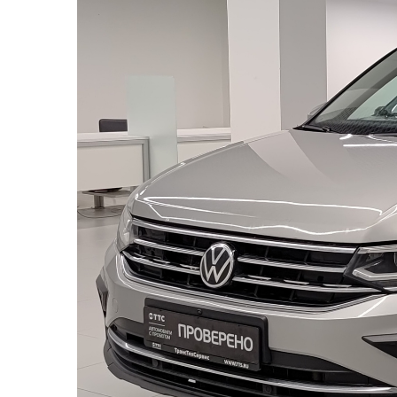
2 - Переднее правое крыло
3 - Правая стойка и боковины
4 - Крыша правой стороны
5 - Левая стойк и боковины
6 - Задняя левая дверь
7 - Переднее левое крыло