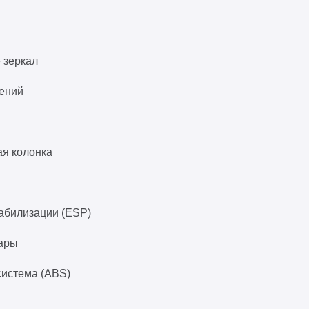
 зеркал
дений
ая колонка
абилизации (ESP)
ары
система (ABS)