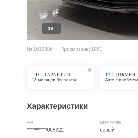
19
№ 1912286
Просмотров: 1881
?
ТТС
ГАРАНТИЯ
ТТС
ОБМЕН
18 месяцев бесплатно
Авто с пробего
Характеристики
***********005322
серый