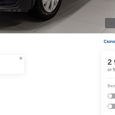
Скача
?
2
м
от
5
Вкл